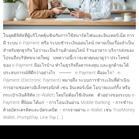
ในยุคดิจิทัลที่ผู้บริโภคคุ้นชินกับการใช้สมาร์ตโฟนและอินเทอร์เน็ต การ
มี ระบบ e-Payment หรือ ระบบชำระเงินออนไลน์ กลายเป็นเรื่องจำเป็น
สำหรับทุกธุรกิจ ไม่ว่าจะเป็นร้านค้าออนไลน์ ร้านอาหาร บริการส่งของ
ไปจนถึงบริษัทขนาดใหญ่ บทความนี้เราจะพาคุณมาดูว่า ประโยชน์
ของ e-Payment มีอะไรบ้าง ทำไมธุรกิจถึงควรลงทุน และลูกค้าจะได้
ประสบการณ์ที่ดีกว่าอย่างไร ⸻ e-Payment คืออะไร? e-
Payment (Electronic Payment) หมายถึง ระบบการชำระเงินที่ดำเนิน
การผ่านช่องทางอิเล็กทรอนิกส์ เช่น อินเทอร์เน็ต โมบายแบงก์กิ้ง หรือ
กระเป๋าเงินดิจิทัล (e-Wallet) โดยไม่ต้องใช้เงินสด ตัวอย่างของระบบ e-
Payment ที่นิยม ได้แก่ • การโอนเงินผ่าน Mobile Banking • การชำระ
ด้วยบัตรเครดิตและบัตรเดบิต • การจ่ายผ่าน e-Wallet เช่น TrueMoney
Wallet, PromptPay, Line Pay […]