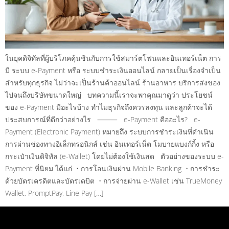
ในยุคดิจิทัลที่ผู้บริโภคคุ้นชินกับการใช้สมาร์ตโฟนและอินเทอร์เน็ต การ
มี ระบบ e-Payment หรือ ระบบชำระเงินออนไลน์ กลายเป็นเรื่องจำเป็น
สำหรับทุกธุรกิจ ไม่ว่าจะเป็นร้านค้าออนไลน์ ร้านอาหาร บริการส่งของ
ไปจนถึงบริษัทขนาดใหญ่ บทความนี้เราจะพาคุณมาดูว่า ประโยชน์
ของ e-Payment มีอะไรบ้าง ทำไมธุรกิจถึงควรลงทุน และลูกค้าจะได้
ประสบการณ์ที่ดีกว่าอย่างไร ⸻ e-Payment คืออะไร? e-
Payment (Electronic Payment) หมายถึง ระบบการชำระเงินที่ดำเนิน
การผ่านช่องทางอิเล็กทรอนิกส์ เช่น อินเทอร์เน็ต โมบายแบงก์กิ้ง หรือ
กระเป๋าเงินดิจิทัล (e-Wallet) โดยไม่ต้องใช้เงินสด ตัวอย่างของระบบ e-
Payment ที่นิยม ได้แก่ • การโอนเงินผ่าน Mobile Banking • การชำระ
ด้วยบัตรเครดิตและบัตรเดบิต • การจ่ายผ่าน e-Wallet เช่น TrueMoney
Wallet, PromptPay, Line Pay […]