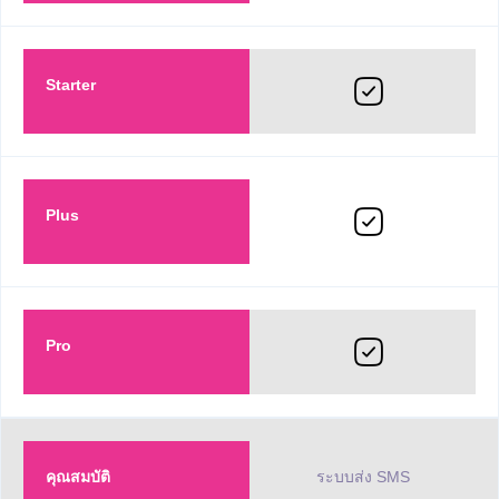
Starter
Plus
Pro
คุณสมบัติ
ระบบส่ง SMS