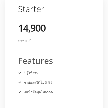
Starter
14,900
บาท ต่อปี
Features
3 ผู้ใช้งาน
ภาพและวิดีโอ 5 GB
บันทึกข้อมูลไม่จำกัด