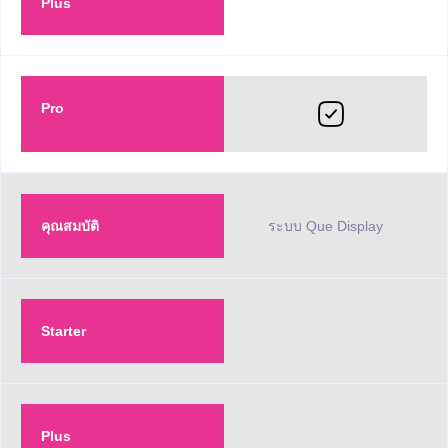
Plus
Pro
คุณสมบัติ
ระบบ Que Display
Starter
Plus