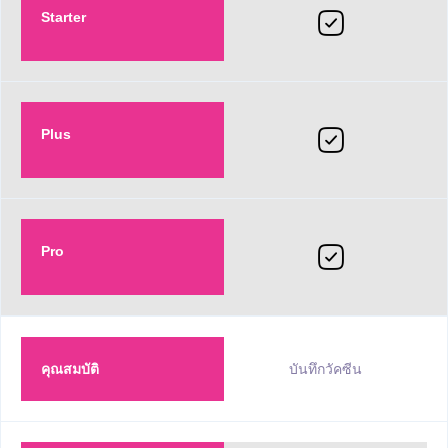
Starter
Plus
Pro
คุณสมบัติ
บันทึกวัคซีน