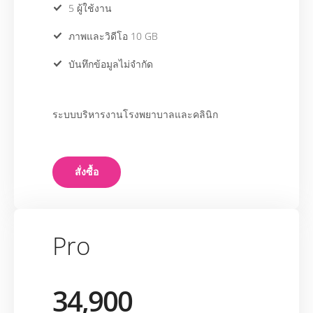
5 ผู้ใช้งาน
ภาพและวิดีโอ 10 GB
บันทึกข้อมูลไม่จำกัด
ระบบบริหารงานโรงพยาบาลและคลินิก
สั่งซื้อ
Pro
34,900