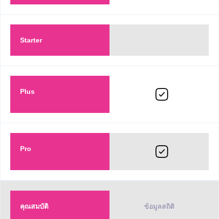
Starter
Plus
Pro
คุณสมบัติ
ข้อมูลสถิติ