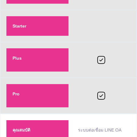
Starter
Plus
Pro
คุณสมบัติ
ระบบต่อเชื่อม LINE OA