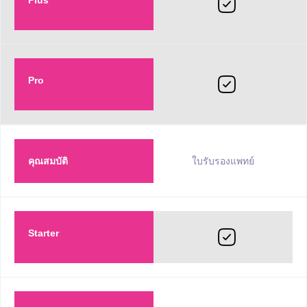
Pro
คุณสมบัติ
ใบรับรองแพทย์
Starter