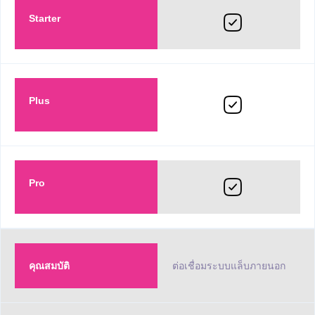
Starter
Plus
Pro
คุณสมบัติ
ต่อเชื่อมระบบแล็บภายนอก