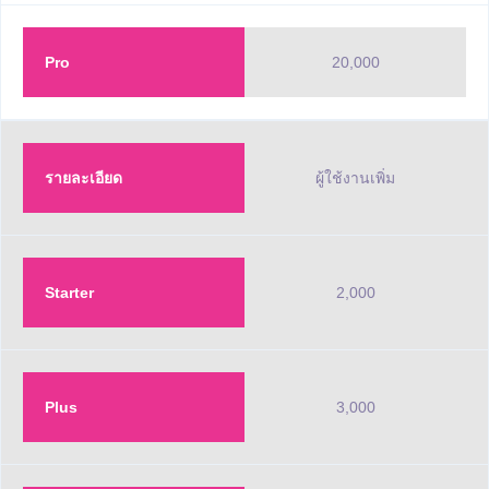
Pro
20,000
รายละเอียด
ผู้ใช้งานเพิ่ม
Starter
2,000
Plus
3,000