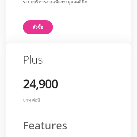
ระบบบริหารงานเพื่อการดูแลคลินิก
สั่งซื้อ
Plus
24,900
บาท ต่อปี
Features