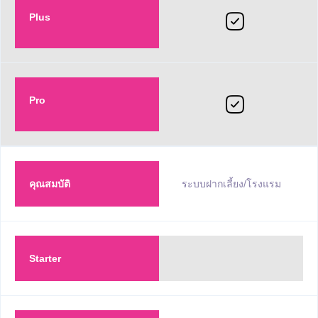
Plus
Pro
คุณสมบัติ
ระบบฝากเลี้ยง/โรงแรม
Starter